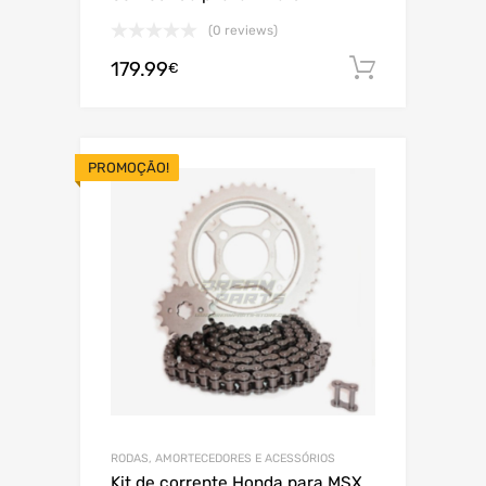
(0 reviews)
179.99
Adiciona
€
PROMOÇÃO!
RODAS, AMORTECEDORES E ACESSÓRIOS
Kit de corrente Honda para MSX