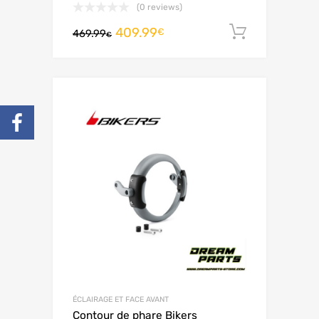
(0 reviews)
409.99
Adiciona
€
469.99
€
ÉCLAIRAGE ET FACE AVANT
Contour de phare Bikers