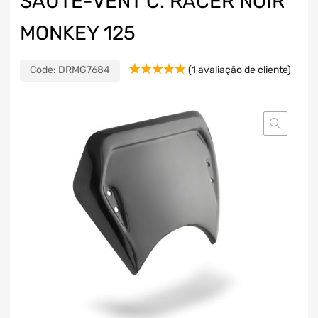
SAUTE-VENT C. RACER NOIR
MONKEY 125
Code:
DRMG7684
(
1
avaliação de cliente)
Classificado
1
com
5.00
em 5 com
base em
classificação
de cliente