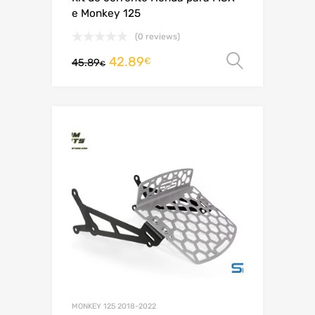
e Monkey 125
(0 reviews)
42.89
Ver opç
€
45.89
€
MONKEY 125 2018-2022