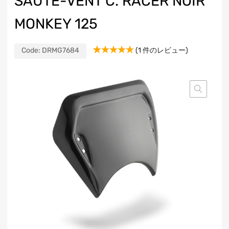
SAUTE-VENT C. RACER NOIR
MONKEY 125
Code:
DRMG7684
(
1
件のレビュー)
1
件の利用者
評価に基づ
く5段階評
価のうち、
5.00
点