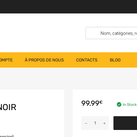
OMPTE
À PROPOS DE NOUS
CONTACTS
BLOG
99.99
€
NOIR
In Stock
ension)