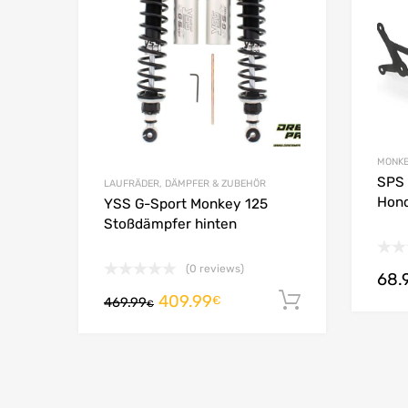
Add to
MONKE
SPS 
LAUFRÄDER, DÄMPFER & ZUBEHÖR
Hond
YSS G-Sport Monkey 125
Stoßdämpfer hinten
(0 reviews)
68.
409.99
In den War
€
469.99
€