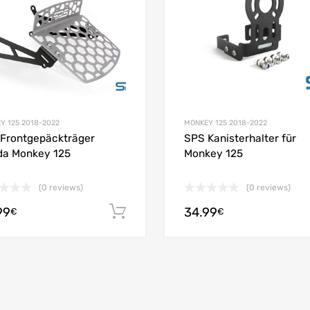
 Compare
Add to Compare
Y 125 2018-2022
MONKEY 125 2018-2022
Frontgepäckträger
SPS Kanisterhalter für
a Monkey 125
Monkey 125
(0 reviews)
(0 reviews)
99
34.99
In den Warenkorb
€
€
enkorb