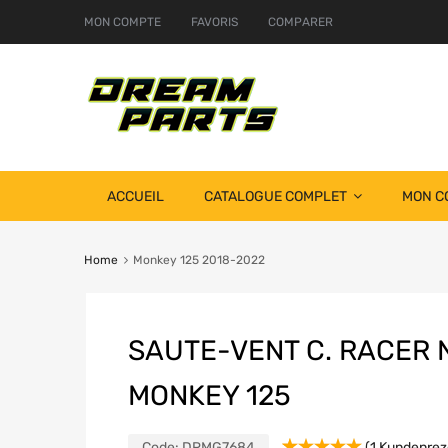
MON COMPTE
FAVORIS
COMPARER
ACCUEIL
CATALOGUE COMPLET
MON C
Home
Monkey 125 2018-2022
SAUTE-VENT C. RACER 
MONKEY 125
Code:
DRMG7684
(
1
Kundenrez