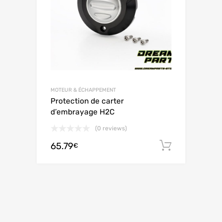
MOTEUR & ÉCHAPPEMENT
Protection de carter
d’embrayage H2C
(0 reviews)
65.79
Ajouter 
€