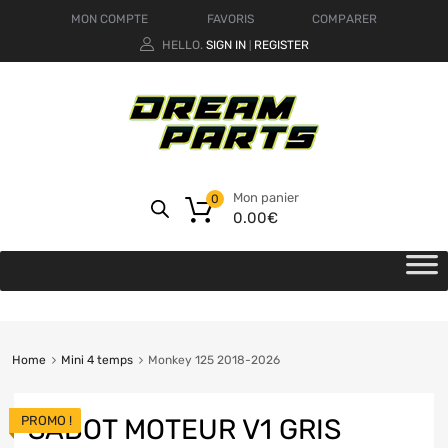
MON COMPTE
FAVORIS
COMPARER
HELLO.
SIGN IN
REGISTER
|
Mon panier
0
0.00
€
Home
Mini 4 temps
Monkey 125 2018-2026
PROMO !
SABOT MOTEUR V1 GRIS