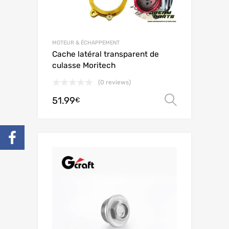
MOTEUR & ÉCHAPPEMENT
Cache latéral transparent de
culasse Moritech
(0 reviews)
51.99
Choix de
€