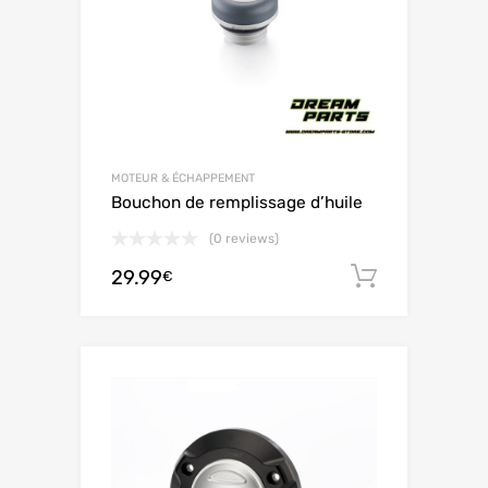
MOTEUR & ÉCHAPPEMENT
Bouchon de remplissage d’huile
(0 reviews)
29.99
Ajouter 
€