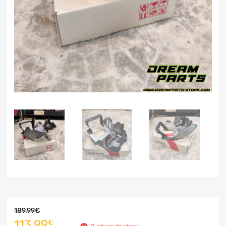
189.99
€
113.99
€