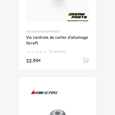
MOTEUR & ÉCHAPPEMENT
Vis centrale de carter d’allumage
Gcraft
(0 reviews)
22.99
Ajouter 
€