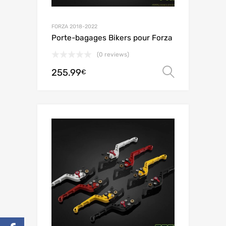
FORZA 2018-2022
Porte-bagages Bikers pour Forza
(0 reviews)
255.99
Choix de
€