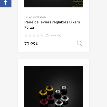
FORZA 2018-2022
Paire de leviers réglables Bikers
Forza
(0 reviews)
70.99
Choix de
€