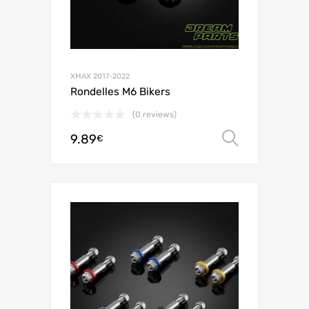
XMAX 2017-2022
Rondelles M6 Bikers
(0 reviews)
9.89
Choix de
€