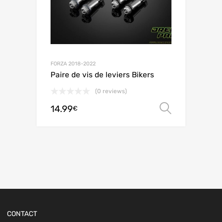
FORZA 2018-2022
Paire de vis de leviers Bikers
(0 reviews)
14.99
Choix de
€
CONTACT