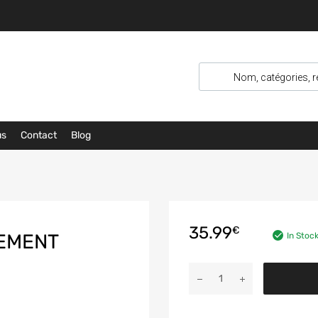
us
Contact
Blog
35.99
€
EMENT
In Stoc