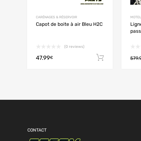
CARÉNAGES & RÉSERVOIR
MOTEU
Capot de boite à air Bleu H2C
Lign
pass
(0 reviews)
47.99
Ajouter au
€
579.
CONTACT