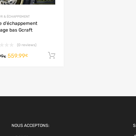
R & ÉCHAPPEMENT
e d’échappement
age bas Gcraft
(0 reviews)
559.99
 panier
Ajouter au panier
€
99
€
NOUS ACCEPTONS:
S