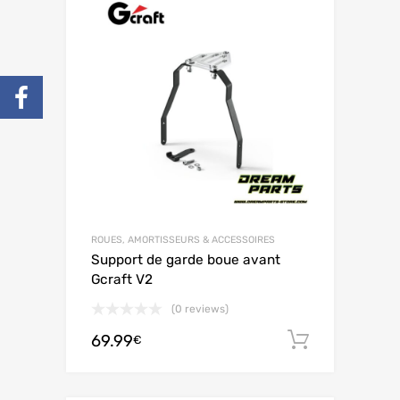
ROUES, AMORTISSEURS & ACCESSOIRES
Support de garde boue avant
Gcraft V2
(0 reviews)
69.99
Ajouter 
€