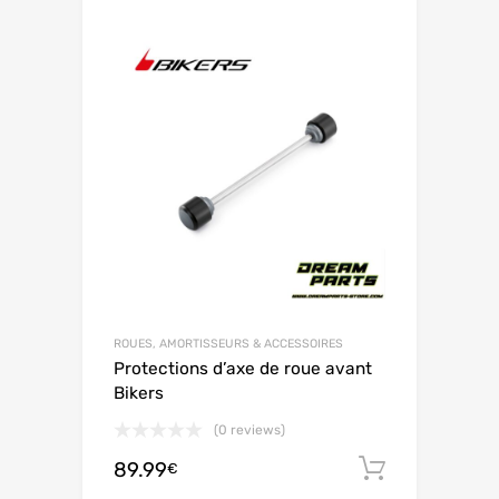
ROUES, AMORTISSEURS & ACCESSOIRES
Protections d’axe de roue avant
Bikers
(0 reviews)
89.99
Ajouter 
€