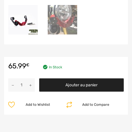
65.99
€
In Stock
Ajouter au panier
Add to Wishlist
Add to Compare