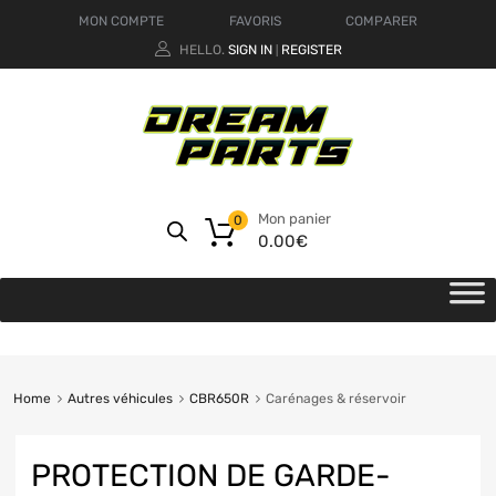
MON COMPTE
FAVORIS
COMPARER
HELLO.
SIGN IN
REGISTER
|
Mon panier
0
0.00
€
Home
Autres véhicules
CBR650R
Carénages & réservoir
PROTECTION DE GARDE-