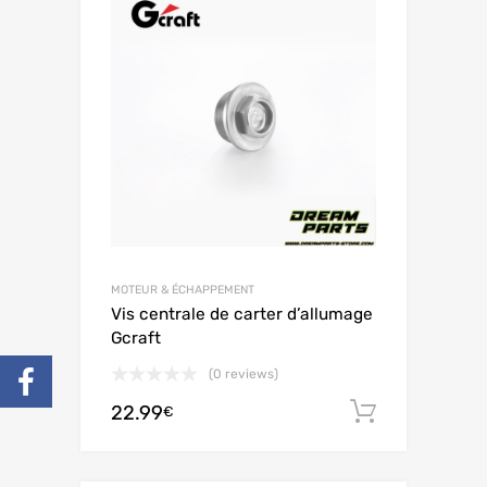
MOTEUR & ÉCHAPPEMENT
Vis centrale de carter d’allumage
Gcraft
(0 reviews)
22.99
Ajouter 
€