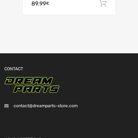
89.99
Ajouter 
€
CONTACT
contact@dreamparts-store.com