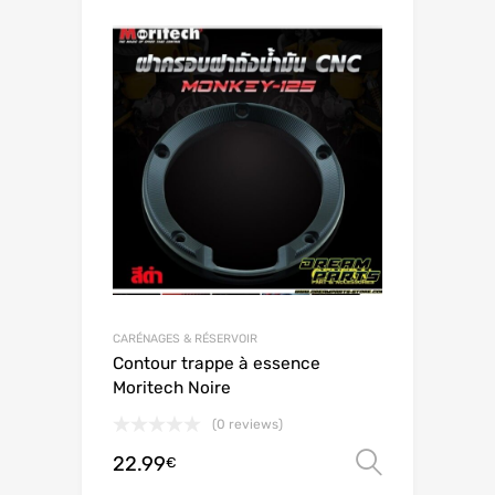
CARÉNAGES & RÉSERVOIR
Contour trappe à essence
Moritech Noire
(0 reviews)
22.99
Choix de
€