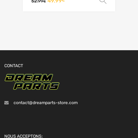
49.99
Choix de
€
52.99
€
CONTACT
contact@dreamparts-store.com
NOUS ACCEPTONS: