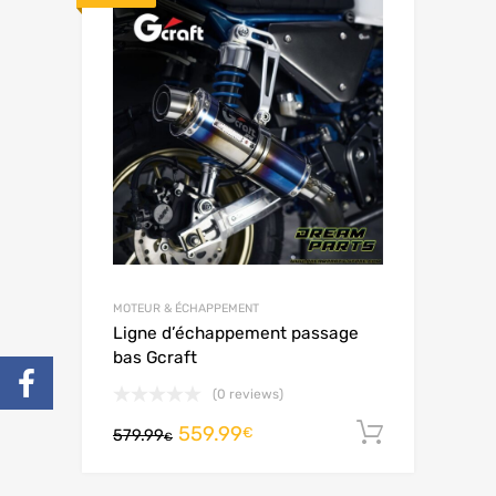
MOTEUR & ÉCHAPPEMENT
Ligne d’échappement passage
bas Gcraft
(0 reviews)
559.99
Ajouter 
€
579.99
€