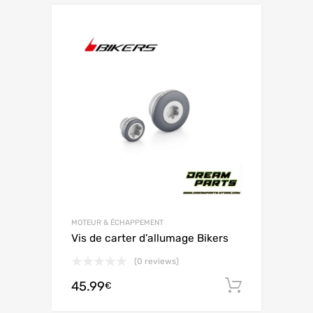
MOTEUR & ÉCHAPPEMENT
Vis de carter d’allumage Bikers
(0 reviews)
45.99
Ajouter 
€