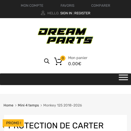
MON COMPTE
FAVORIS
COMPARER
HELLO.
SIGN IN
REGISTER
|
Mon panier
0
0.00
€
Home
Mini 4 temps
Monkey 125 2018-2026
PROMO !
PROTECTION DE CARTER