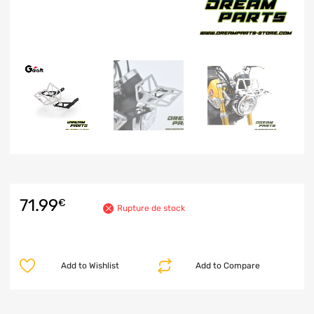
71.99
€
Rupture de stock
Add to Wishlist
Add to Compare