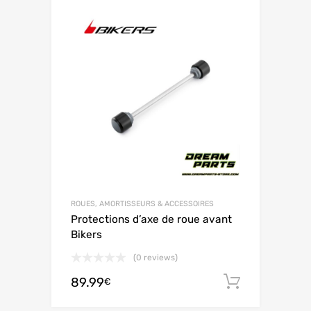
ROUES, AMORTISSEURS & ACCESSOIRES
Protections d’axe de roue avant
Bikers
(0 reviews)
89.99
Ajouter 
€