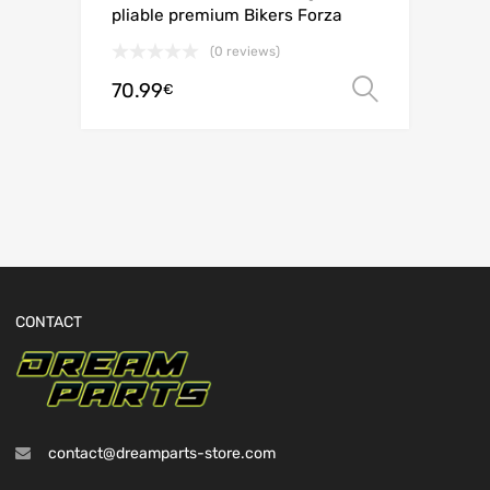
pliable premium Bikers Forza
(0 reviews)
70.99
Choix de
€
CONTACT
contact@dreamparts-store.com