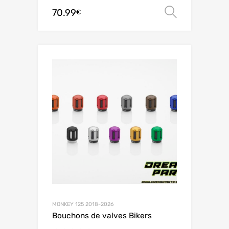
70.99
Choix de
€
MONKEY 125 2018-2026
Bouchons de valves Bikers