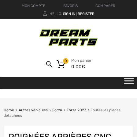
MON COMPTE
FAVORIS
COMPARER
HELLO.
SIGN IN
REGISTER
|
Mon panier
0
0.00
€
Home
Autres véhicules
Forza
Forza 2023
Toutes les pièces
détachées
POIGNÉES ARRIÈRES CNC