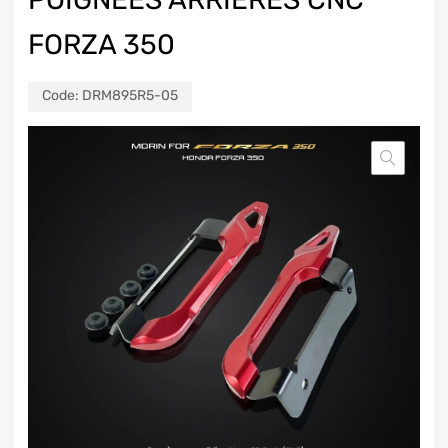
FORZA 350
Code:
DRM895R5-05