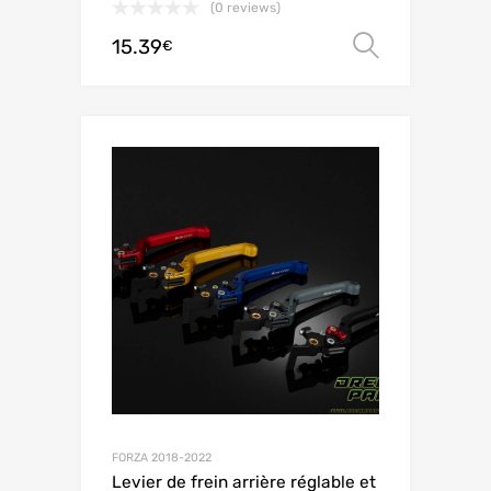
(0 reviews)
15.39
Choix de
€
FORZA 2018-2022
Levier de frein arrière réglable et