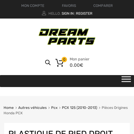
MON COMPTE
FAVORIS
COMPARER
HELLO.
SIGN IN
REGISTER
|
Mon panier
0
0.00
€
Home
Autres véhicules
Pcx
PCX 125 (2010-2013)
Pièces Origines
Honda PCX
PLASTIQUE DE PIED DROIT