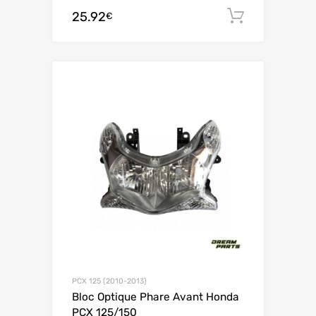
25.92
Ajouter 
€
PCX 125 (2010-2013)
Bloc Optique Phare Avant Honda
PCX 125/150