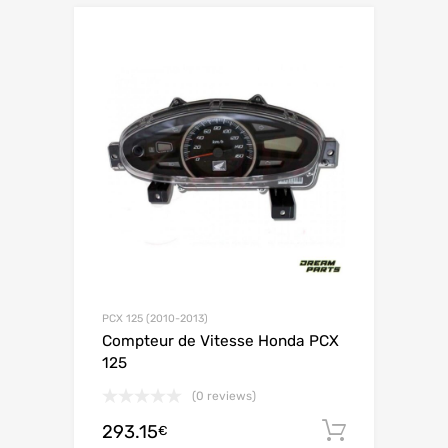
PCX 125 (2010-2013)
Compteur de Vitesse Honda PCX
125
(0 reviews)
293.15
Ajouter 
€