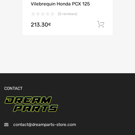
Vilebrequin Honda PCX 125
(0 reviews)
213.30
Ajouter 
€
CONTACT
contact@dreamparts-store.com