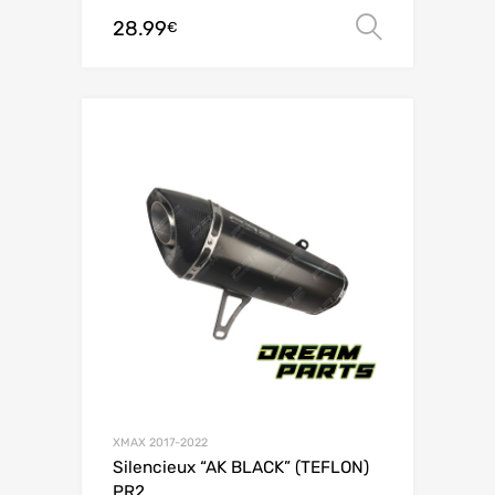
28.99
Choix de
€
XMAX 2017-2022
Silencieux “AK BLACK” (TEFLON)
PR2