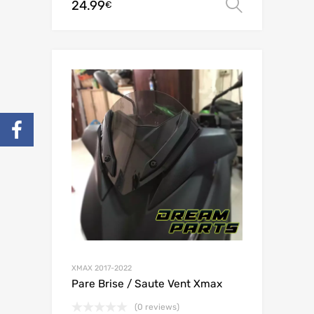
24.99
Choix de
€
XMAX 2017-2022
Pare Brise / Saute Vent Xmax
(0 reviews)