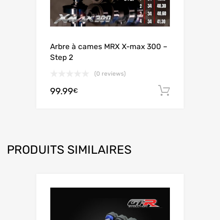
Arbre à cames MRX X-max 300 –
Step 2
(0 reviews)
99.99
Ajouter 
€
PRODUITS SIMILAIRES