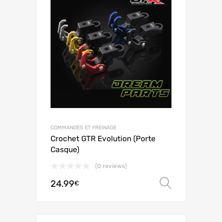
COMMANDES ET FREINAGE
Crochet GTR Evolution (Porte
Casque)
(0 reviews)
24.99
Choix de
€