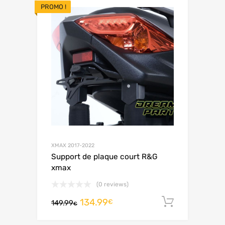
PROMO !
XMAX 2017-2022
Support de plaque court R&G
xmax
(0 reviews)
134.99
Ajouter 
€
149.99
€