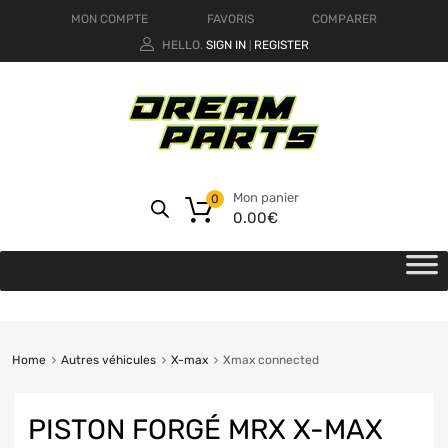
MON COMPTE
FAVORIS
COMPARER
HELLO.
SIGN IN
REGISTER
|
Mon panier
0
0.00
€
Home
Autres véhicules
X-max
Xmax connected
PISTON FORGÉ MRX X-MAX