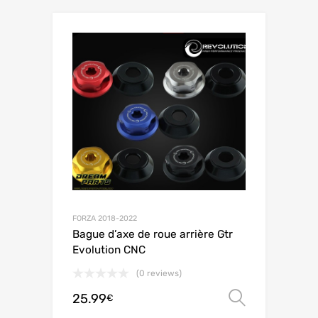
FORZA 2018-2022
Bague d’axe de roue arrière Gtr
Evolution CNC
(0 reviews)
25.99
Choix de
€