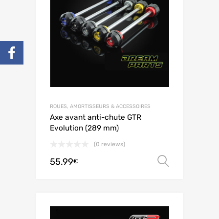
ROUES, AMORTISSEURS & ACCESSOIRES
Axe avant anti-chute GTR
Evolution (289 mm)
(0 reviews)
55.99
Choix de
€