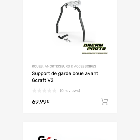
ROUES, AMORTISSEURS & ACCESSOIRES
Support de garde boue avant
Gcraft V2
(0 reviews)
69.99
Ajouter 
€