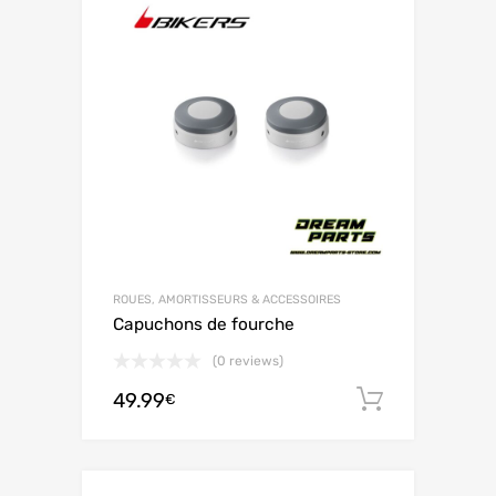
ROUES, AMORTISSEURS & ACCESSOIRES
Capuchons de fourche
(0 reviews)
49.99
Ajouter 
€