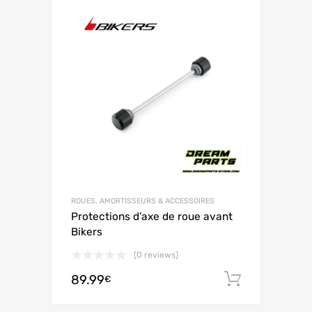
ROUES, AMORTISSEURS & ACCESSOIRES
Protections d’axe de roue avant
Bikers
(0 reviews)
89.99
Ajouter 
€