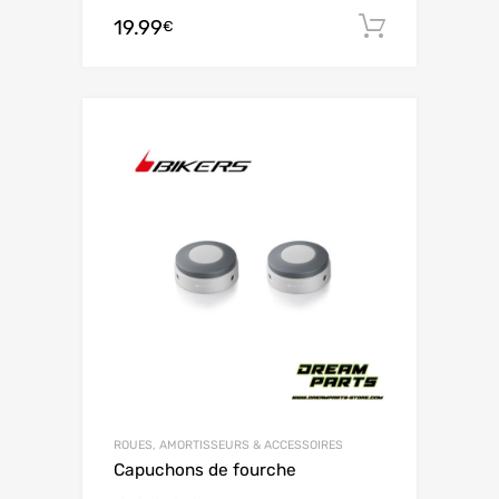
19.99
Ajouter 
€
ROUES, AMORTISSEURS & ACCESSOIRES
Capuchons de fourche