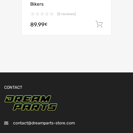
Bikers
(0 reviews)
89.99
Ajouter 
€
CONTACT
contact@dreamparts-store.com