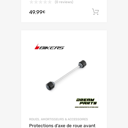
(0 reviews)
49.99
Ajouter 
€
ROUES, AMORTISSEURS & ACCESSOIRES
Protections d’axe de roue avant