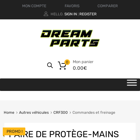
MON COMPTE
FAVORIS
COMPARER
HELLO.
SIGN IN
REGISTER
|
Mon panier
0
0.00
€
Home
Autres véhicules
CRF300
Commandes et freinage
PROMO !
PAIRE DE PROTÈGE-MAINS