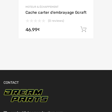
MOTEUR & ÉCHAPPEMENT
Cache carter d’embrayage Gcraft
(0 reviews)
46.99
Ajouter 
€
CONTACT