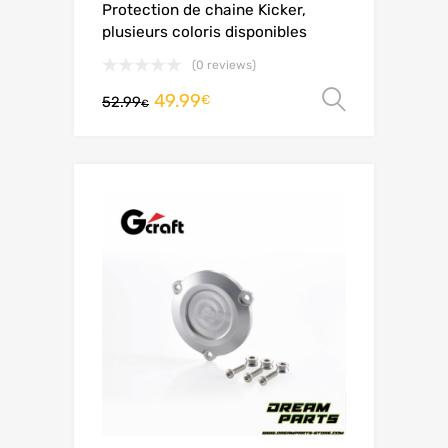
Protection de chaine Kicker,
plusieurs coloris disponibles
(0 reviews)
49.99
Choix de
€
52.99
€