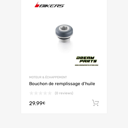
MOTEUR & ÉCHAPPEMENT
Bouchon de remplissage d’huile
(0 reviews)
29.99
Ajouter 
€