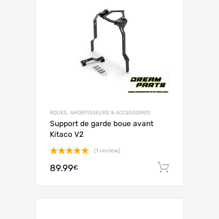
ROUES, AMORTISSEURS & ACCESSOIRES
Support de garde boue avant
Kitaco V2
(1 review)
Note
5.00
89.99
Ajouter 
€
sur 5