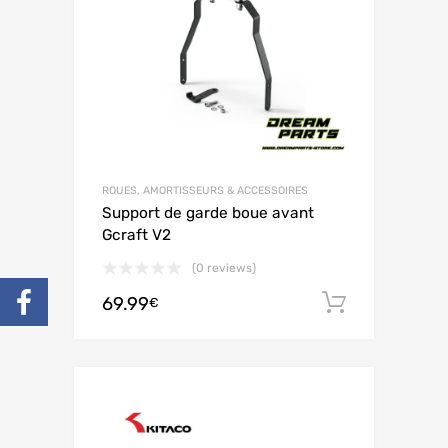
ROUES, AMORTISSEURS & ACCESSOIRES
Support de garde boue avant
Gcraft V2
(0 reviews)
69.99
Ajouter 
€