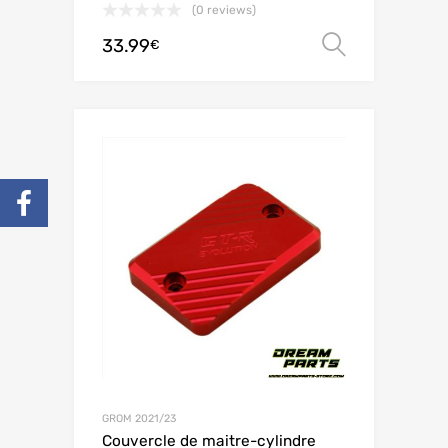
(0 reviews)
33.99
Choix de
€
GROM 2021/23
Couvercle de maitre-cylindre