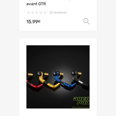
avant GTR
(0 reviews)
15.99
Choix de
€