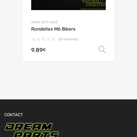
XMAX 2017-2022
Rondelles M6 Bikers
(0 reviews)
9.89
Choix de
€
CONTACT