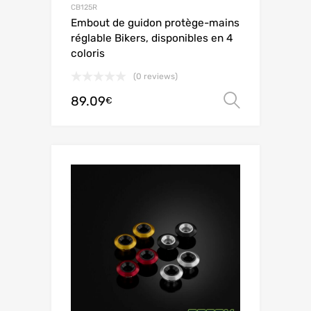
CB125R
Embout de guidon protège-mains
réglable Bikers, disponibles en 4
coloris
(0 reviews)
89.09
Choix de
€