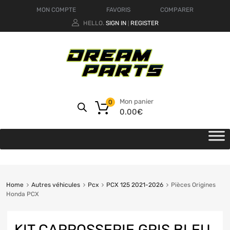
MON COMPTE
FAVORIS
COMPARER
HELLO.
SIGN IN
REGISTER
|
Mon panier
0
0.00
€
Home
Autres véhicules
Pcx
PCX 125 2021-2026
Pièces Origines
Honda PCX
KIT CARROSSERIE GRIS BLEU