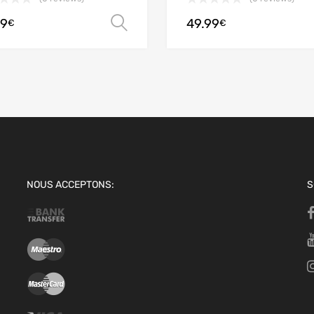
99
49.99
 panier
Choix des options
€
€
NOUS ACCEPTONS:
S