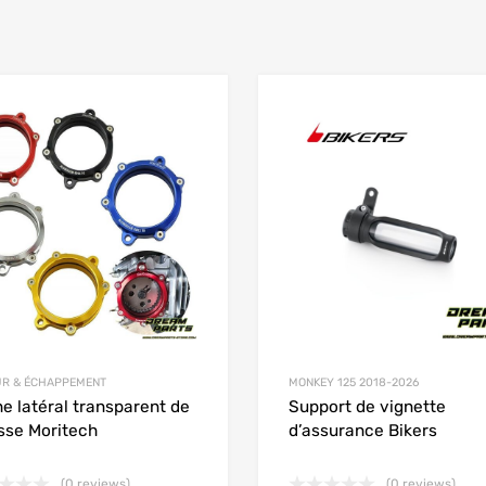
Add to Wishlist
 Compare
Add to Compare
R & ÉCHAPPEMENT
MONKEY 125 2018-2026
e latéral transparent de
Support de vignette
sse Moritech
d’assurance Bikers
(0 reviews)
(0 reviews)