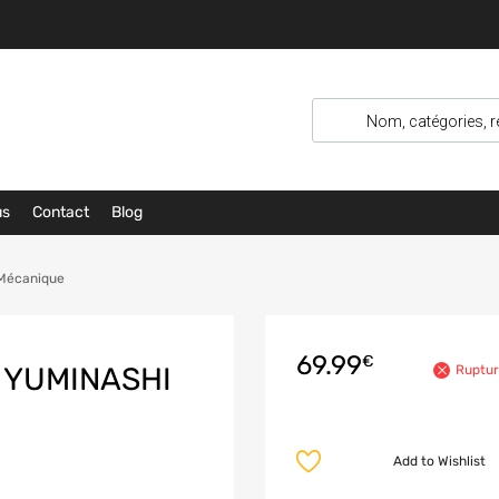
us
Contact
Blog
Mécanique
69.99
€
 YUMINASHI
Ruptur
Add to Wishlist