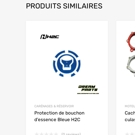
PRODUITS SIMILAIRES
Add to Wishlist
Add to
CARÉNAGES & RÉSERVOIR
MOTEU
Protection de bouchon
Cach
d’essence Bleue H2C
cula
(0 reviews)