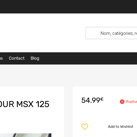
us
Contact
Blog
54.99
€
OUR MSX 125
Ruptu
Add to Wishlist