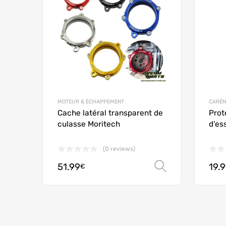
Add to
MOTEUR & ÉCHAPPEMENT
CARÉN
Cache latéral transparent de
Prot
culasse Moritech
d’es
(0 reviews)
51.99
19.
Choix des 
€