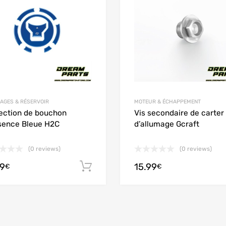
 Compare
Add to Compare
AGES & RÉSERVOIR
MOTEUR & ÉCHAPPEMENT
ection de bouchon
Vis secondaire de carter
sence Bleue H2C
d’allumage Gcraft
(0 reviews)
(0 reviews)
99
15.99
options
Ajouter au panier
€
€