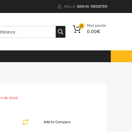
HELLO.
SIGN IN
REGISTER
|
Mon panier
0
0.00
€
re de stock
Add to Compare