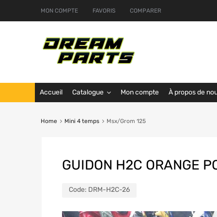
MON COMPTE
FAVORIS
COMPARER
Accueil
Catalogue
Mon compte
À propos de no
Home
Mini 4 temps
Msx/Grom 125
GUIDON H2C ORANGE P
Code:
DRM-H2C-26