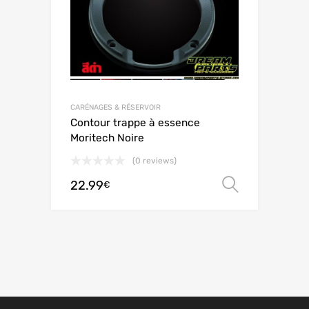
CARÉNAGES & RÉSERVOIR
Contour trappe à essence
Moritech Noire
(0 reviews)
22.99
Choix de
€