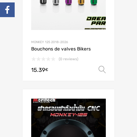
MONKEY 125 2018-2026
Bouchons de valves Bikers
(0 reviews)
15.39
Choix de
€