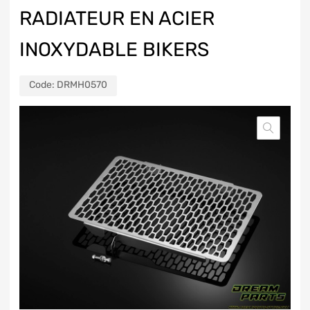
RADIATEUR EN ACIER
INOXYDABLE BIKERS
Code:
DRMH0570