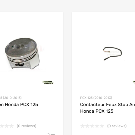
Add to Wishlist
 Compare
Add to Compare
5 (2010-2013)
PCX 125 (2010-2013)
on Honda PCX 125
Contacteur Feux Stop Ar
Honda PCX 125
(0 reviews)
(0 reviews)