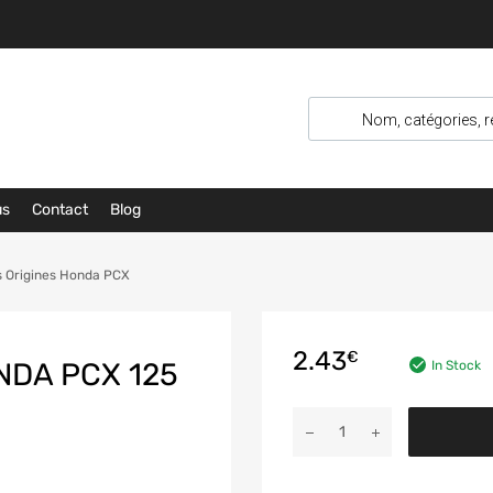
us
Contact
Blog
s Origines Honda PCX
2.43
€
NDA PCX 125
In Stock