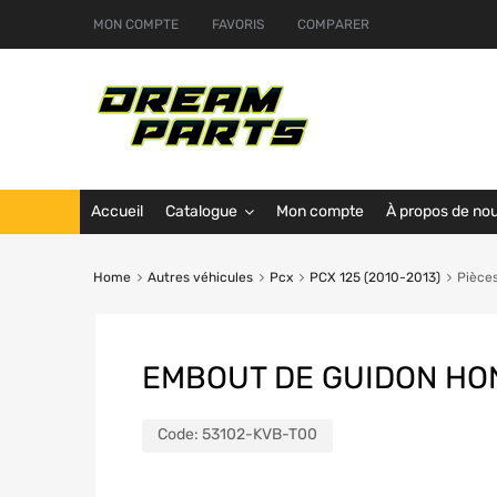
MON COMPTE
FAVORIS
COMPARER
Accueil
Catalogue
Mon compte
À propos de no
Home
Autres véhicules
Pcx
PCX 125 (2010-2013)
Pièce
EMBOUT DE GUIDON HO
Code:
53102-KVB-T00