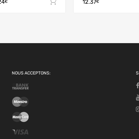
24
12.37
 panier
Ajouter au panier
€
€
NOUS ACCEPTONS:
S