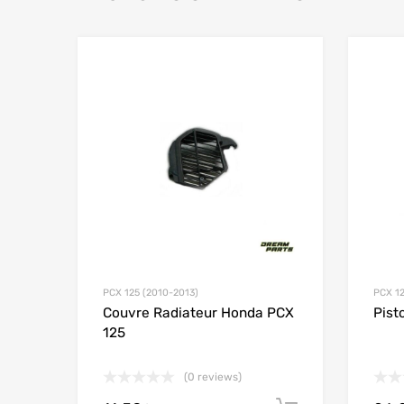
Add to Wishlist
Add to
PCX 125 (2010-2013)
PCX 12
Couvre Radiateur Honda PCX
Pist
125
(0 reviews)