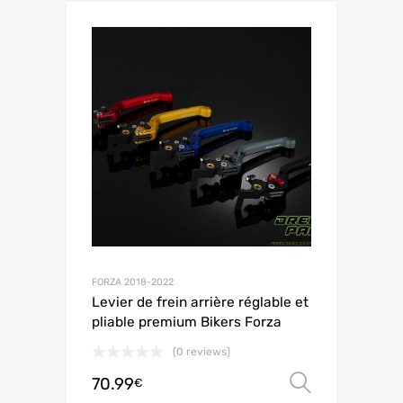
FORZA 2018-2022
Levier de frein arrière réglable et
pliable premium Bikers Forza
(0 reviews)
70.99
Choix de
€