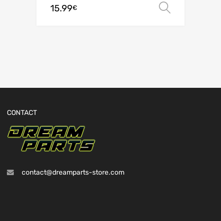
15.99
Choix de
€
CONTACT
contact@dreamparts-store.com