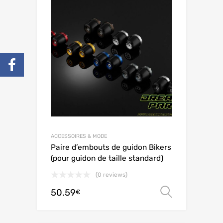
ACCESSOIRES & MODE
Paire d’embouts de guidon Bikers
(pour guidon de taille standard)
(0 reviews)
50.59
Choix de
€