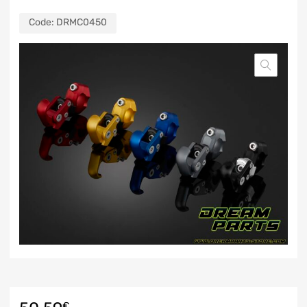
Code:
DRMC0450
€