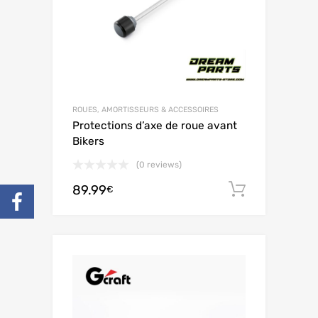
ROUES, AMORTISSEURS & ACCESSOIRES
Protections d’axe de roue avant
Bikers
(0 reviews)
89.99
Ajouter 
€