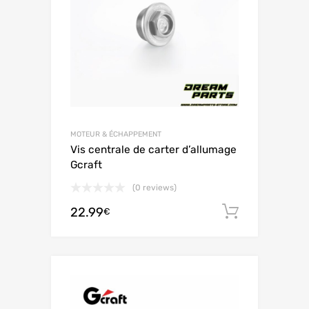
MOTEUR & ÉCHAPPEMENT
Vis centrale de carter d’allumage
Gcraft
(0 reviews)
22.99
Ajouter 
€