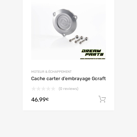
MOTEUR & ÉCHAPPEMENT
Cache carter d’embrayage Gcraft
(0 reviews)
46.99
Ajouter 
€