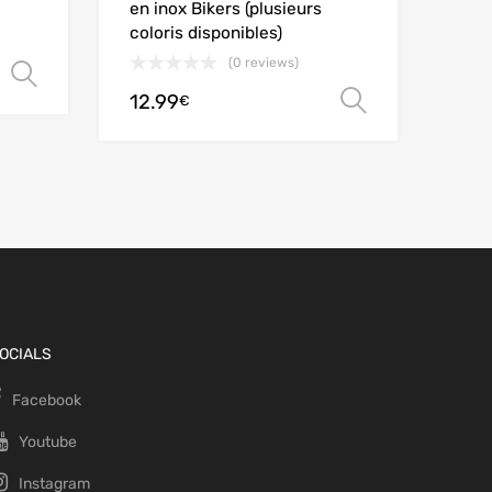
en inox Bikers (plusieurs
coloris disponibles)
(0 reviews)
Choix des options
12.99
Choix des
€
OCIALS
Facebook
Youtube
Instagram