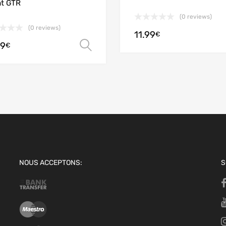
t GTR
(0 reviews)
(0 reviews)
11.99
€
99
Choix des options
€
options
NOUS ACCEPTONS:
S