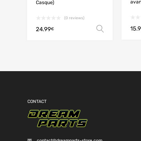
avan
Casque)
(0 reviews)
15.
24.99
Choix des 
€
CONTACT
contact@dreamparts-store.com