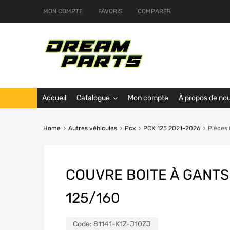
MON COMPTE
FAVORIS
COMPARER
Accueil
Catalogue
Mon compte
À propos de no
Home
Autres véhicules
Pcx
PCX 125 2021-2026
Pièces
COUVRE BOITE À GANT
125/160
Code:
81141-K1Z-J10ZJ