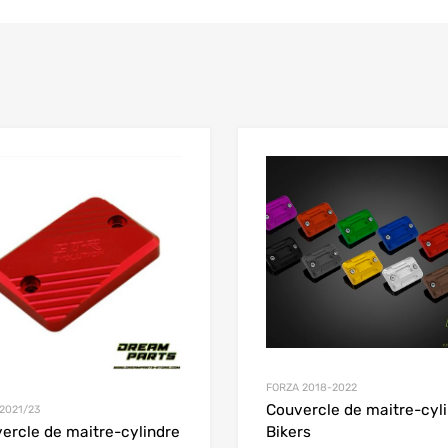
Add to Wishlist
 Compare
Add to Compare
FORZA 2018-2022
Couvercle de maitre-cyl
2021/23
Bikers
ercle de maitre-cylindre