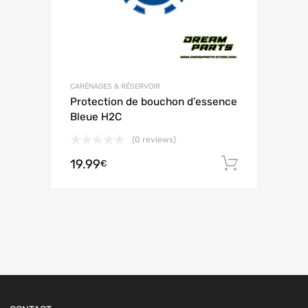
CARÉNAGES & RÉSERVOIR
Protection de bouchon d’essence
Bleue H2C
(0 reviews)
19.99
Ajouter 
€