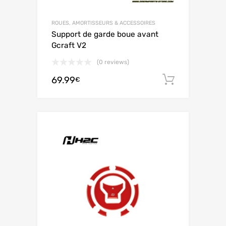
ROUES, AMORTISSEURS & ACCESSOIRES
Support de garde boue avant
Gcraft V2
(0 reviews)
69.99
Ajouter 
€