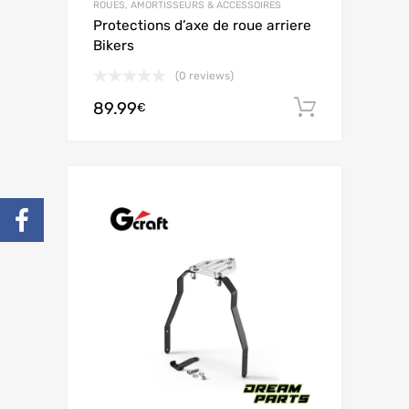
ROUES, AMORTISSEURS & ACCESSOIRES
Protections d’axe de roue arriere
Bikers
(0 reviews)
89.99
Ajouter 
€