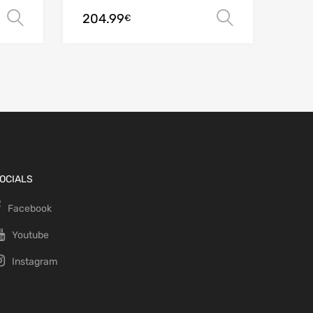
204.99
Choix des options
Choix des
€
OCIALS
Facebook
Youtube
Instagram