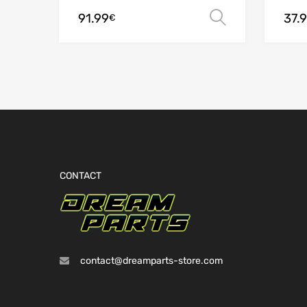
91.99
37.
Choix des 
€
CONTACT
contact@dreamparts-store.com