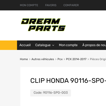
MON COMPTE
FAVORIS
COMPARER
Accueil
Catalogue
Mon compte
À propos de no
Home
Autres véhicules
Pcx
PCX 2014-2017
Pièces Orig
CLIP HONDA 90116-SP0
Code:
90116-SP0-003