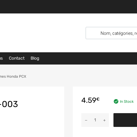
us
Contact
Blog
ines Honda PCX
4.59
€
-003
In Stock