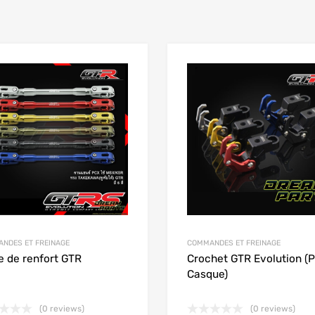
Add to Wishlist
 Compare
Add to Compare
NDES ET FREINAGE
COMMANDES ET FREINAGE
e de renfort GTR
Crochet GTR Evolution (P
Casque)
(0 reviews)
(0 reviews)