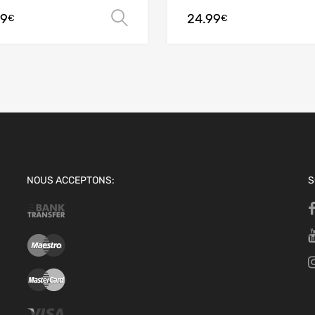
99
24.99
options
Choix des options
€
€
NOUS ACCEPTONS:
S