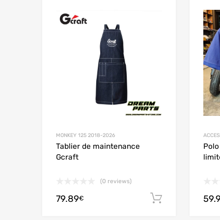
Add to Wishlist
Add to
MONKEY 125 2018-2026
ACCES
Tablier de maintenance
Polo
Gcraft
limi
(0 reviews)
79.89
59.
Ajouter au
€