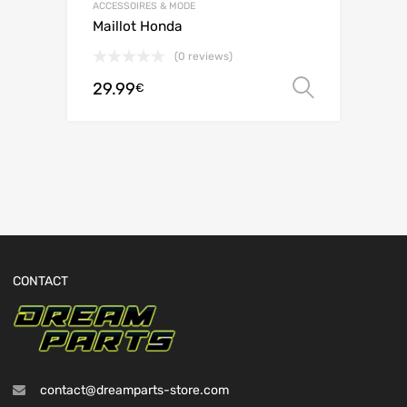
ACCESSOIRES & MODE
Maillot Honda
(0 reviews)
29.99
Choix de
€
CONTACT
contact@dreamparts-store.com