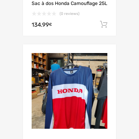
Sac à dos Honda Camouflage 25L
(0 reviews)
134.99
Ajouter 
€