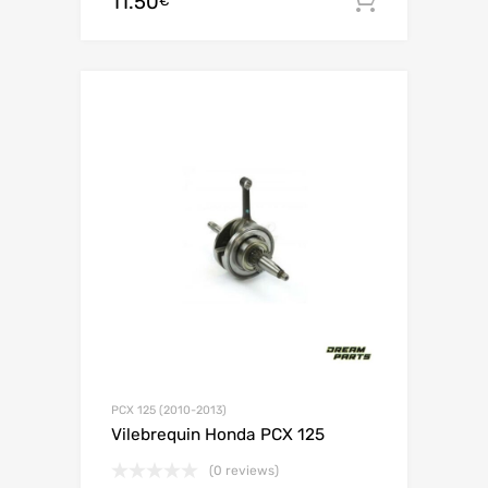
11.50
Ajouter 
€
PCX 125 (2010-2013)
Vilebrequin Honda PCX 125
(0 reviews)