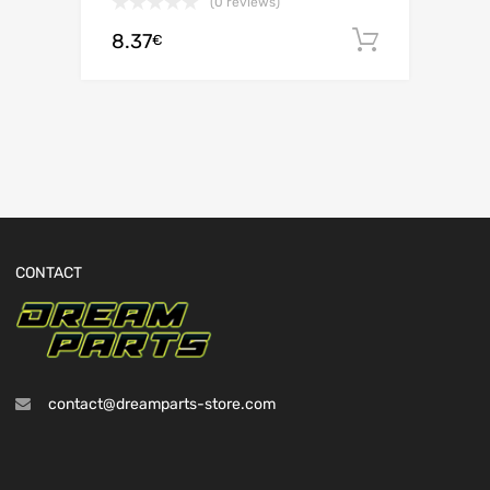
(0 reviews)
8.37
Ajouter 
€
CONTACT
contact@dreamparts-store.com