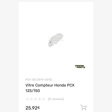
PCX 125 (2010-2013)
Vitre Compteur Honda PCX
125/150
(0 reviews)
25.92
Ajouter 
€