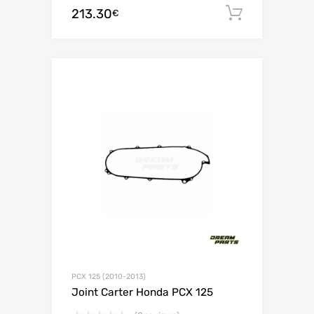
213.30
Ajouter 
€
PCX 125 (2010-2013)
Joint Carter Honda PCX 125