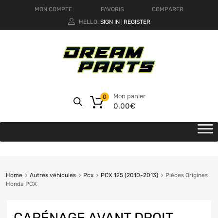
MON COMPTE
FAVORIS
COMPARER
HELLO.
SIGN IN
REGISTER
|
Mon panier
0
0.00
€
Home
Autres véhicules
Pcx
PCX 125 (2010-2013)
Pièces Origines
Honda PCX
CARÉNAGE AVANT DROIT