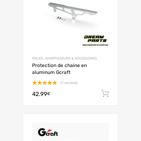
ROUES, AMORTISSEURS & ACCESSOIRES
Protection de chaine en
aluminum Gcraft
(1 review)
Note
5.00
42.99
Ajouter 
€
sur 5