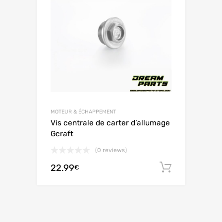
MOTEUR & ÉCHAPPEMENT
Vis centrale de carter d’allumage
Gcraft
(0 reviews)
22.99
Ajouter 
€