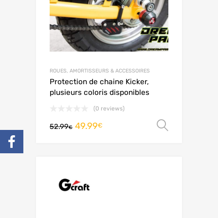
ROUES, AMORTISSEURS & ACCESSOIRES
Protection de chaine Kicker,
plusieurs coloris disponibles
(0 reviews)
49.99
Choix de
€
52.99
€