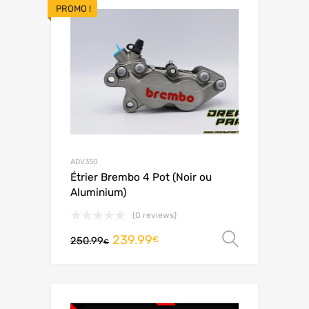
PROMO !
ADV350
Étrier Brembo 4 Pot (Noir ou
Aluminium)
(0 reviews)
239.99
Choix de
€
250.99
€