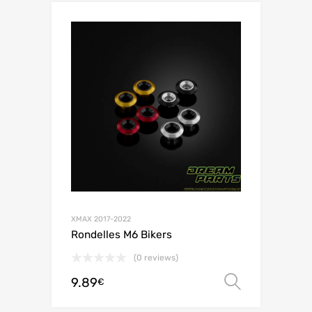
XMAX 2017-2022
Rondelles M6 Bikers
(0 reviews)
9.89
Choix de
€