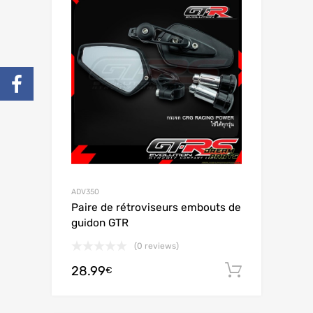
ADV350
Paire de rétroviseurs embouts de
guidon GTR
(0 reviews)
28.99
Ajouter 
€