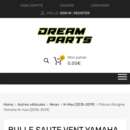
MON COMPTE
FAVORIS
COMPARER
HELLO.
SIGN IN
REGISTER
|
Mon panier
0
0.00
€
Home
Autres véhicules
Nmax
N-Max (2015-2019)
Pièces d’origine
Yamaha N-max (2015-2019)
BULLE SAUTE VENT YAMAHA