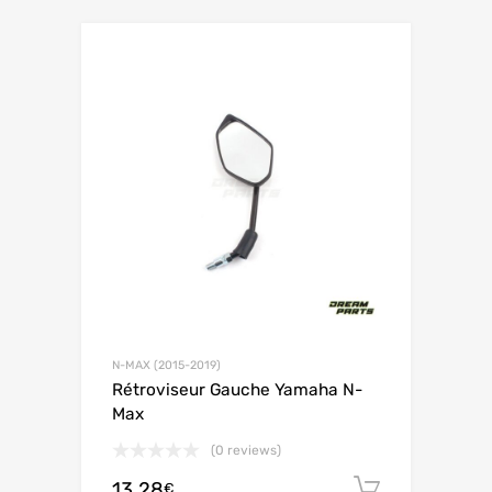
N-MAX (2015-2019)
Rétroviseur Gauche Yamaha N-
Max
(0 reviews)
13.28
Ajouter 
€