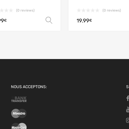
(0 reviews)
(0 reviews)
99
19.99
options
Choix des options
€
€
NOUS ACCEPTONS:
S