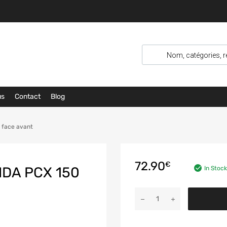
us
Contact
Blog
t face avant
72.90
€
DA PCX 150
In Stock