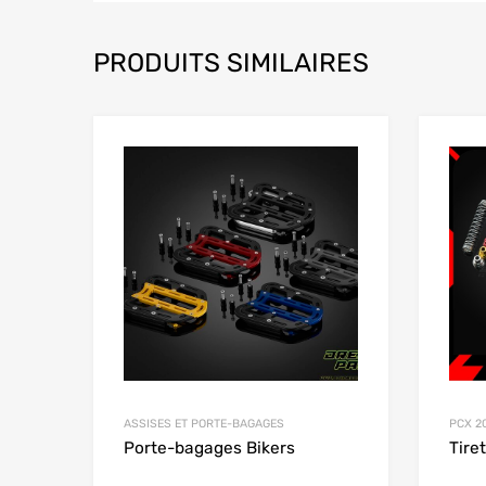
PRODUITS SIMILAIRES
Add to Wishlist
Add to
ASSISES ET PORTE-BAGAGES
PCX 2
Porte-bagages Bikers
Tire