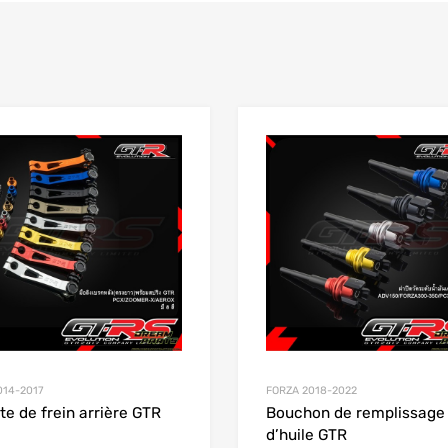
Add to Wishlist
 Compare
Add to Compare
014-2017
FORZA 2018-2022
tte de frein arrière GTR
Bouchon de remplissage
d’huile GTR