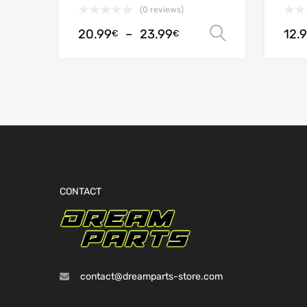
(0 reviews)
20.99
–
23.99
12.
Choix des 
€
€
CONTACT
contact@dreamparts-store.com