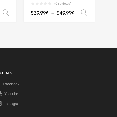
(0 reviews)
539.99
–
549.99
Choix des options
Choix des
€
€
OCIALS
Facebook
Youtube
Instagram