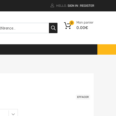
HELLO.
SIGN IN
REGISTER
|
Mon panier
0
0.00
€
EFFACER