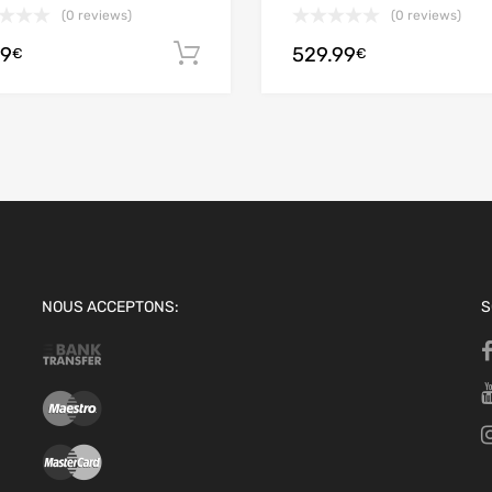
(0 reviews)
(0 reviews)
99
529.99
options
Ajouter au panier
€
€
NOUS ACCEPTONS:
S