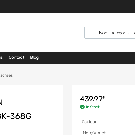
us
Contact
Blog
étachées
439.99
€
N
In Stock
8K-368G
Couleur