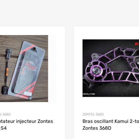
Add to Wishlist
 Compare
Add to Compare
S 368G
ZONTES 368G
tateur injecteur Zontes
Bras oscillant Kamui 2-t
 S4
Zontes 368D