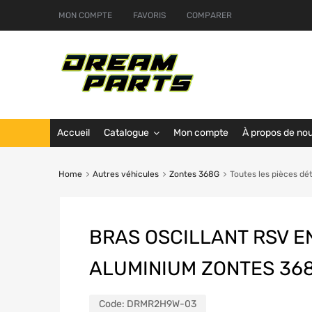
MON COMPTE
FAVORIS
COMPARER
Accueil
Catalogue
Mon compte
À propos de no
Home
Autres véhicules
Zontes 368G
Toutes les pièces d
BRAS OSCILLANT RSV E
ALUMINIUM ZONTES 36
Code:
DRMR2H9W-03