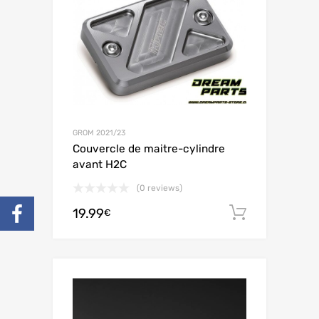
GROM 2021/23
Couvercle de maitre-cylindre
avant H2C
(0 reviews)
19.99
Ajouter 
€