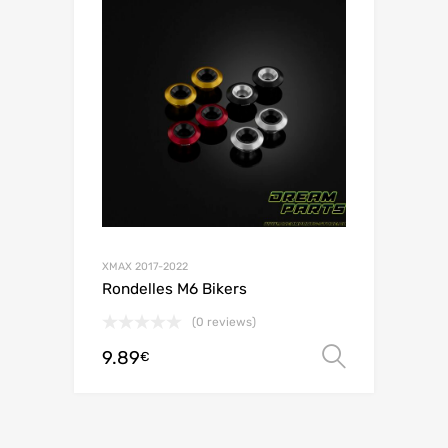
XMAX 2017-2022
Rondelles M6 Bikers
(0 reviews)
9.89
Choix de
€