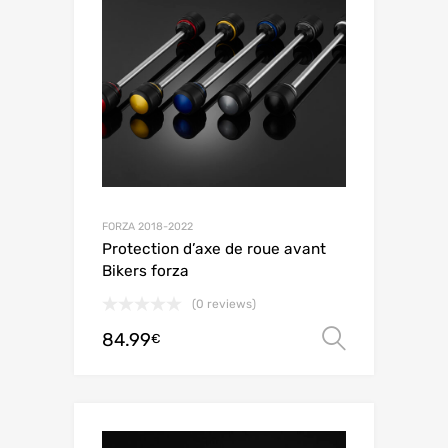
FORZA 2018-2022
Protection d’axe de roue avant
Bikers forza
(0 reviews)
84.99
Choix de
€