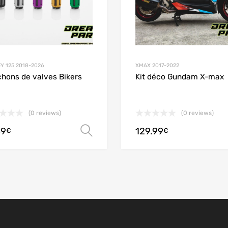
Y 125 2018-2026
XMAX 2017-2022
hons de valves Bikers
Kit déco Gundam X-max
(0 reviews)
(0 reviews)
 panier
39
129.99
Choix des options
€
€