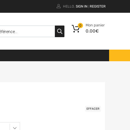
HELLO.
SIGN IN
REGISTER
|
Mon panier
0
0.00
€
EFFACER