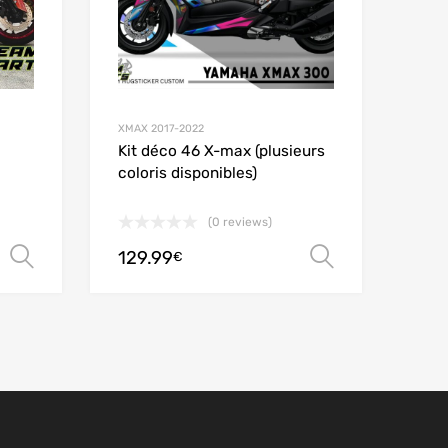
XMAX 2017-2022
Kit déco 46 X-max (plusieurs
coloris disponibles)
(0 reviews)
129.99
Choix des options
Choix des
€