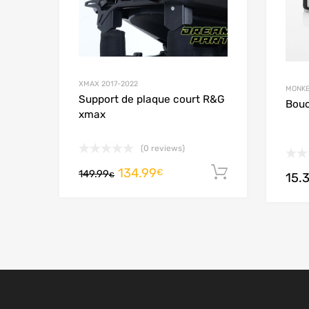
XMAX 2017-2022
MONKE
Support de plaque court R&G
Bouc
xmax
(0 reviews)
134.99
Ajouter au
€
149.99
€
15.