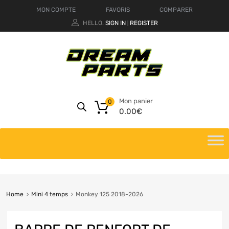
MON COMPTE
FAVORIS
COMPARER
HELLO.
SIGN IN
REGISTER
|
Mon panier
0
0.00
€
Home
Mini 4 temps
Monkey 125 2018-2026