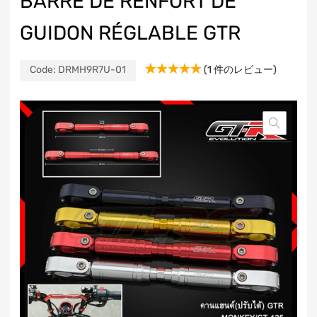
BARRE DE RENFORT DE
GUIDON RÉGLABLE GTR
Code:
DRMH9R7U-01
(
1
件のレビュー)
1
件の利用者
評価に基づ
く5段階評
価のうち、
5.00
点