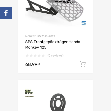
MONKEY 125 2018-2022
SPS Frontgepäckträger Honda
Monkey 125
(0 reviews)
68.99
In den 
€