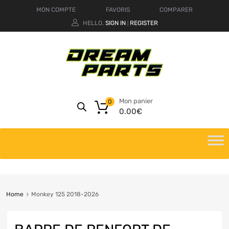
MON COMPTE
FAVORIS
COMPARER
HELLO.
SIGN IN
REGISTER
|
Mon panier
0
0.00
€
Home
Monkey 125 2018-2026