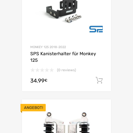
MONKEY 125 2018-2022
SPS Kanisterhalter für Monkey
125
(0 reviews)
34.99
In den 
€
ANGEBOT!