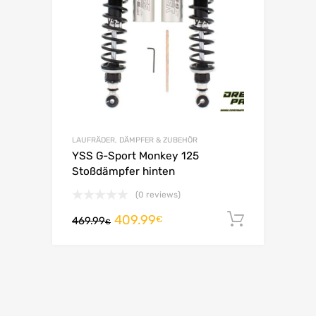
LAUFRÄDER, DÄMPFER & ZUBEHÖR
YSS G-Sport Monkey 125
Stoßdämpfer hinten
(0 reviews)
409.99
In den 
€
469.99
€