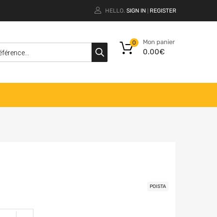
HELLO.
SIGN IN
REGISTER
|
Mon panier
0
0.00
€
POISTA