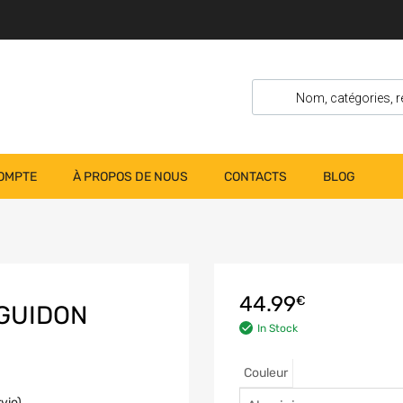
OMPTE
À PROPOS DE NOUS
CONTACTS
BLOG
44.99
€
 GUIDON
In Stock
Couleur
vio)