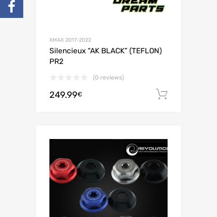
XMAX 2017-2022
Silencieux “AK BLACK” (TEFLON)
PR2
(0 reviews)
249.99
Ajouter 
€