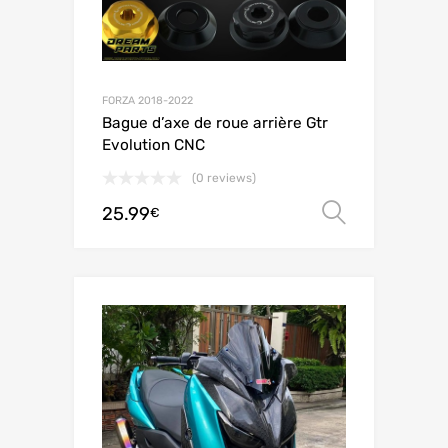
FORZA 2018-2022
Bague d’axe de roue arrière Gtr
Evolution CNC
(0 reviews)
25.99
Choix de
€