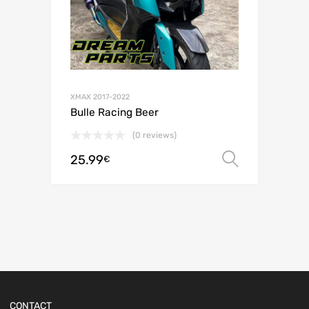
XMAX 2017-2022
Bulle Racing Beer
(0 reviews)
25.99
Choix de
€
CONTACT