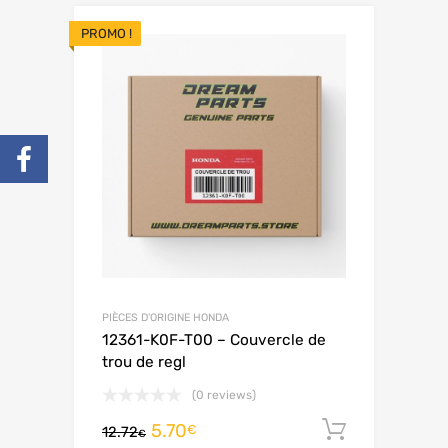
PROMO !
PIÈCES D'ORIGINE HONDA
12361-K0F-T00 – Couvercle de
trou de regl
(0 reviews)
5.70
Ajouter 
€
12.72
€