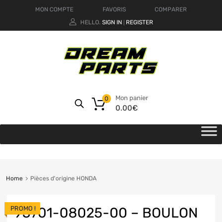
MON COMPTE
FAVORIS
COMPARER
HELLO.
SIGN IN
REGISTER
|
Mon panier
0
0.00
€
Home
Pièces d'origine HONDA
PROMO !
95701-08025-00 – BOULON