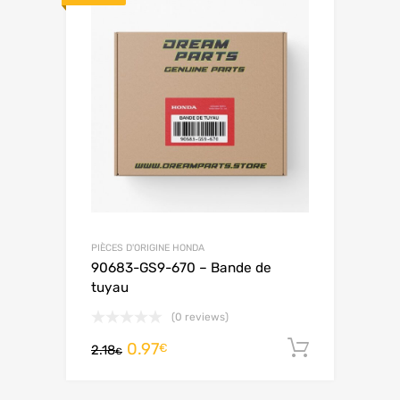
PIÈCES D'ORIGINE HONDA
90683-GS9-670 – Bande de
tuyau
(0 reviews)
0.97
Ajouter 
€
2.18
€