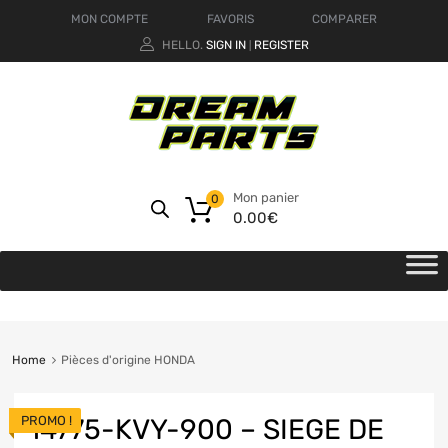
MON COMPTE
FAVORIS
COMPARER
HELLO.
SIGN IN
REGISTER
|
Mon panier
0
0.00
€
Home
Pièces d'origine HONDA
PROMO !
14775-KVY-900 – SIEGE DE