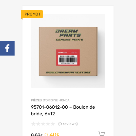
PROMO !
PIÈCES D'ORIGINE HONDA
95701-06012-00 – Boulon de
bride, 6×12
(0 reviews)
0.40
Ajouter 
€
0.89
€