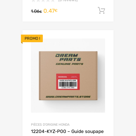
0.47
Ajouter 
€
1.06
€
PROMO !
PIÈCES D'ORIGINE HONDA
12204-KYZ-P00 – Guide soupape