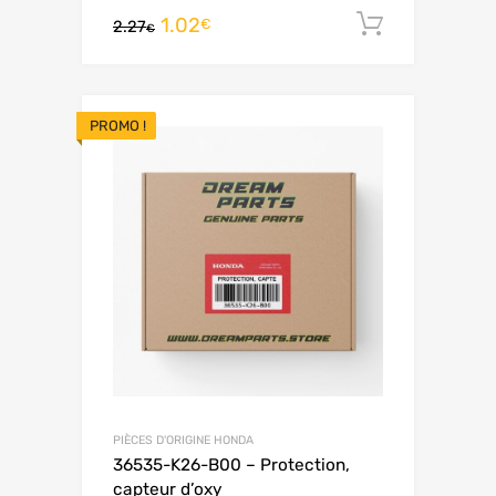
1.02
Ajouter 
€
2.27
€
PROMO !
PIÈCES D'ORIGINE HONDA
36535-K26-B00 – Protection,
capteur d’oxy