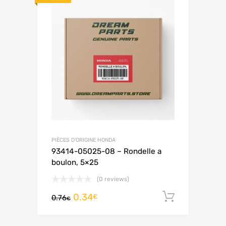
PIÈCES D'ORIGINE HONDA
93414-05025-08 – Rondelle a
boulon, 5×25
(0 reviews)
0.34
Ajouter 
€
0.76
€