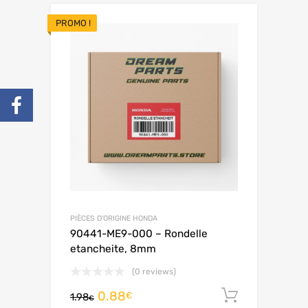
PROMO !
PIÈCES D'ORIGINE HONDA
90441-ME9-000 – Rondelle
etancheite, 8mm
(0 reviews)
0.88
Ajouter 
€
1.98
€