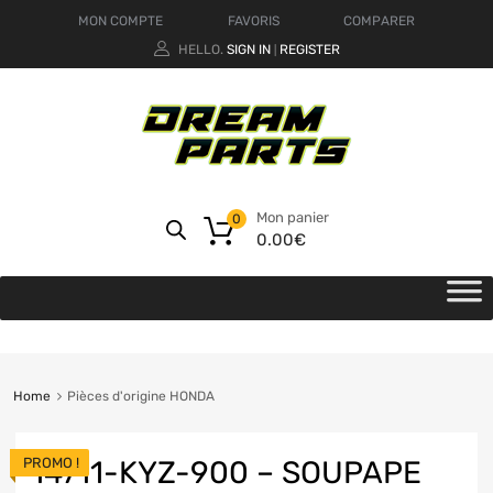
MON COMPTE
FAVORIS
COMPARER
HELLO.
SIGN IN
REGISTER
|
Mon panier
0
0.00
€
Home
Pièces d'origine HONDA
PROMO !
14711-KYZ-900 – SOUPAPE