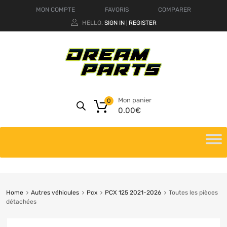
MON COMPTE
FAVORIS
COMPARER
HELLO.
SIGN IN
REGISTER
|
Mon panier
0
0.00
€
Home
Autres véhicules
Pcx
PCX 125 2021-2026
Toutes les pièces
détachées