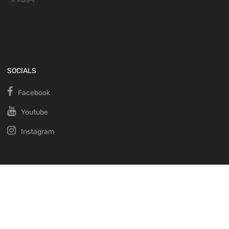
SOCIALS
Facebook
Youtube
Instagram
Copyright ©
2026
.
Conditions générales de vente.
English
Français
Português
Deutsch
Suomi
Italiano