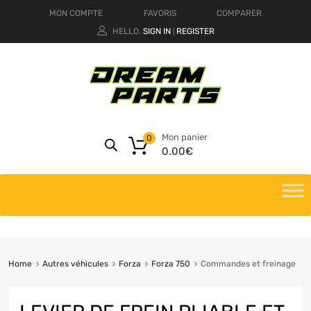
MON COMPTE
FAVORIS
COMPARER
HELLO.
SIGN IN
REGISTER
|
Mon panier
0
0.00
€
Home
Autres véhicules
Forza
Forza 750
Commandes et freinage