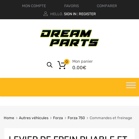
MON COMPTE
FAVORIS
COMPARER
HELLO.
SIGN IN
REGISTER
|
Mon panier
0
0.00
€
Home
Autres véhicules
Forza
Forza 750
Commandes et freinage