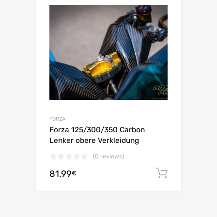
FORZA
Forza 125/300/350 Carbon
Lenker obere Verkleidung
(0 reviews)
81.99
In den 
€