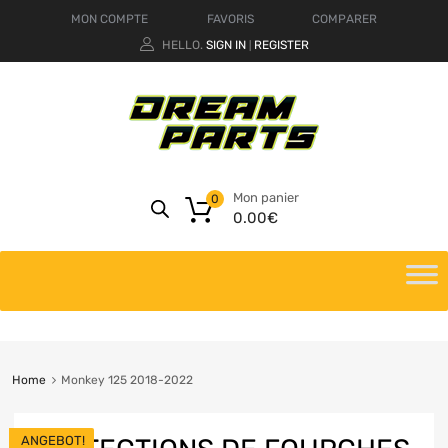
MON COMPTE
FAVORIS
COMPARER
HELLO.
SIGN IN
REGISTER
|
Mon panier
0
0.00
€
Home
Monkey 125 2018-2022
ANGEBOT!