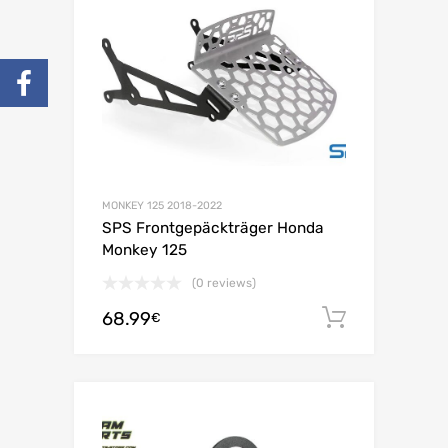
MONKEY 125 2018-2022
SPS Frontgepäckträger Honda
Monkey 125
(0 reviews)
68.99
In den 
€