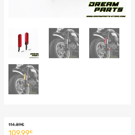
114.89
€
109.99
€