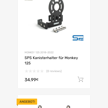
MONKEY 125 2018-2022
SPS Kanisterhalter für Monkey
125
(0 reviews)
34.99
In den 
€
ANGEBOT!