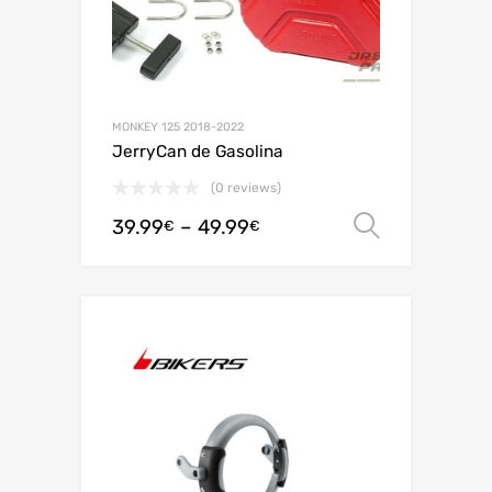
MONKEY 125 2018-2022
JerryCan de Gasolina
(0 reviews)
39.99
–
49.99
Ver opç
€
€