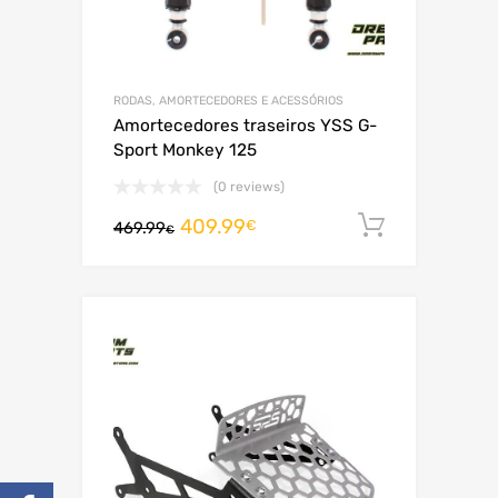
RODAS, AMORTECEDORES E ACESSÓRIOS
Amortecedores traseiros YSS G-
Sport Monkey 125
(0 reviews)
409.99
Adiciona
€
469.99
€