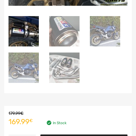
179.99
€
169.99
€
In Stock