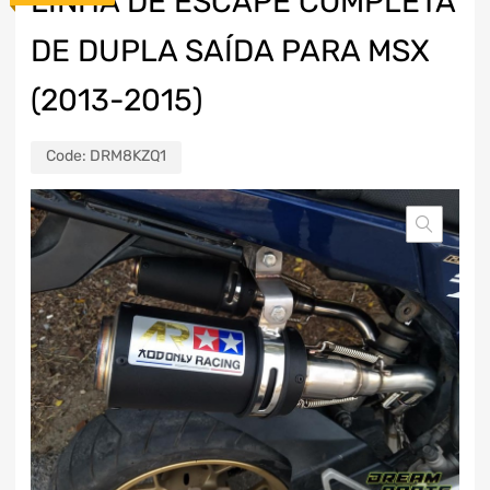
LINHA DE ESCAPE COMPLETA
DE DUPLA SAÍDA PARA MSX
(2013-2015)
Code:
DRM8KZQ1