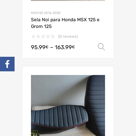
MSX125 2016-2020
Sela Noi para Honda MSX 125 e
Grom 125
(0 reviews)
95.99
–
163.99
Ver opç
€
€