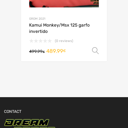
GROM 2021
Kamui Monkey/Msx 125 garfo
invertido
(0 reviews)
489.99
Ver opç
€
499.99
€
CONTACT