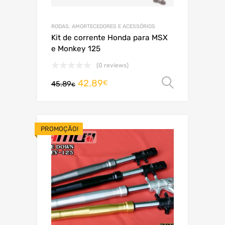
RODAS, AMORTECEDORES E ACESSÓRIOS
Kit de corrente Honda para MSX
e Monkey 125
(0 reviews)
42.89
Ver opç
€
45.89
€
PROMOÇÃO!